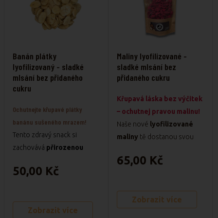
látek
Nádherná barva
, která
skvěle vypadá v jogurtu i
při pečení
Lehoučké a skladné
Banán plátky
Maliny lyofilizované -
balení
- super na cesty
lyofilizovaný - sladké
sladké mlsání bez
mlsání bez přidaného
přidaného cukru
nebo do školy
cukru
Křupavá láska bez výčitek
Ochutnejte křupavé plátky
– ochutnej pravou malinu!
banánu sušeného mrazem!
Naše nové
lyofilizované
Tento zdravý snack si
maliny
tě dostanou svou
zachovává
přirozenou
intenzivní vůní, svěží chutí
65,00 Kč
sladkost, barvu i živiny.
Je
a křupavou strukturou
–
50,00 Kč
ideální jako rychlá svačinka,
jako bys je právě utrhl(a) ze
do jogurtu, kaší nebo na
zahrádky.
pečení. Navíc ho milují děti i
Zobrazit více
Proč si je zamilujete?
Zobrazit více
dospělí! Ručně baleno s
✅ 100 % maliny
– žádný