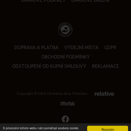
DÁRKOVÉ POUKAZY
DÁRKOVÉ BALENÍ
nelepí se
a v ZIP sáčku
vydrží dlouho křupavé i bez
lednice.
DOPRAVA A PLATBA
VÝDEJNÍ MÍSTA
GDPR
OBCHODNÍ PODMÍNKY
ODSTOUPENÍ OD KUPNÍ SMLOUVY
REKLAMACE
Copyright © 2026 Chráněná dílna Třebíčsko
S provozem tohoto webu nám pomáhají soubory cookie.
Rozumím