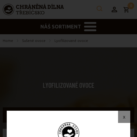
0
NÁŠ SORTIMENT
Home
Sušené ovoce
Lyofilizované ovoce
LYOFILIZOVANÉ OVOCE
Filter
x