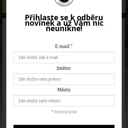
nejnižší cena
nejvyšší cena
dle abcedy
Přihlaste se k odběru
novinek a už Vám nic
neunikne!
SKLADEM
SKLADEM
E-mail
*
Jméno
Fíky čtvrtky lyofilizované
Jahoda plátky
- sladké mlsání bez
lyofilizované - sladké
Město
přidaného cukru
mlsání bez přidaného
cukru
Mrazem sušené fíky
jsou
Ochutnejte křupavé plátky jahod
*
Povinné pole
přirozeně sladké, krásně
sušené mrazem!
křupou a zachovávají si
Tento zdravý snack si
všechny vitamíny jako