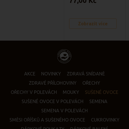
77,00 Kč
smoothie. Sladkokyselá chuť
jablek a třešní se tu
dokonale potkává s
Zobrazit více
jemností kokosového
mléka.
✅
Čistě přírodní:
Žádný
přidaný cukr, barviva ani
konzervanty.
✅
Zdravá energie:
Kokosové mléko dodá tělu
AKCE
NOVINKY
ZDRAVÁ SNÍDANĚ
kvalitní rostlinné tuky, ovoce
ZDRAVÉ PŘÍLOHOVINY
OŘECHY
zase pořádnou porci
vitamínů.
OŘECHY V POLEVÁCH
MOUKY
SUŠENÉ OVOCE
✅
Hravý tvar
kostiček a
SUŠENÉ OVOCE V POLEVÁCH
SEMENA
přirozeně sladká chuť
SEMENA V POLEVÁCH
spolehlivě nahradí klasické
SMĚSI OŘÍŠKŮ A SUŠENÉHO OVOCE
CUKROVINKY
bonbóny.
✅ Kostičky jsou
lehoučké,