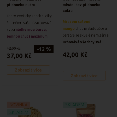
– super na cesty
přidaného cukru
mlsání bez přidaného
cukru
Tento exotický snack si díky
Mrazem sušené
šetrnému sušení zachovává
mango
chutná slaďoučce a
svou
nádhernou barvu,
čerstvě, je skvělé na mlsání a
jemnou chuť i maximum
uchovává všechny své
živin
.
Je ideální pro
-12 %
42,00 Kč
živiny.
každého, kdo hledá zdravou
42,00 Kč
37,00 Kč
Proč si ho zamilujete?
alternativu ke sladkostem
✅
100 % mango
– žádný
nebo chce
ozdobit své
cukr, konzervanty ani barviva
Zobrazit více
snídaňové kaše a dezerty.
Zobrazit více
✅ Sladká chuť i krásná barva
Proč si ho zamilujete?
díky šetrnému sušení
100 % ovoce -
žádný
mrazem
přidaný cukr, konzervanty
✅ Ideální do jogurtu, kaše,
ani barviva
na pečení i jen tak na chuť
Vysoký obsah vlákniny
a
NOVINKA
SKLADEM
✅
Lehoučké a skladné
přirozeně prospěšných
SKLADEM
balení
– perfektní i na cesty