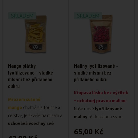
Proč si je zamilujete?
✅ 100 % ovoce –
žádný
SKLADEM
SKLADEM
přidaný cukr, konzervanty
ani barviva
✅ Přirozeně sladká chuť i
nádherná vůně
✅ Ideální jako rychlá svačina,
do jogurtu nebo na pečení
Mango plátky
Maliny lyofilizované -
✅ Lehoučké a skladné balení
lyofilizované - sladké
sladké mlsání bez
– super na cesty
mlsání bez přidaného
přidaného cukru
cukru
Křupavá láska bez výčitek
Mrazem sušené
– ochutnej pravou malinu!
mango
chutná slaďoučce a
Naše nové
lyofilizované
čerstvě, je skvělé na mlsání a
maliny
tě dostanou svou
uchovává všechny své
intenzivní vůní, svěží chutí
65,00 Kč
živiny.
a křupavou strukturou
–