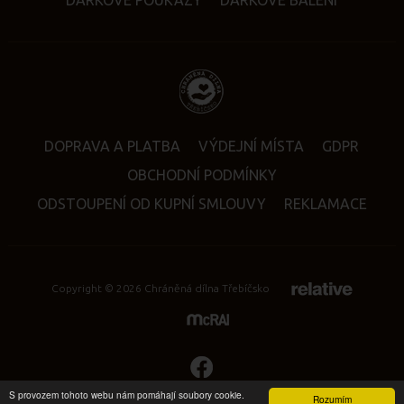
DÁRKOVÉ POUKAZY
DÁRKOVÉ BALENÍ
DOPRAVA A PLATBA
VÝDEJNÍ MÍSTA
GDPR
OBCHODNÍ PODMÍNKY
ODSTOUPENÍ OD KUPNÍ SMLOUVY
REKLAMACE
Copyright © 2026 Chráněná dílna Třebíčsko
S provozem tohoto webu nám pomáhají soubory cookie.
Rozumím