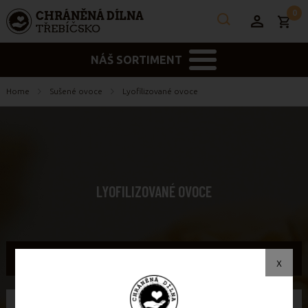
0
NÁŠ SORTIMENT
Home
Sušené ovoce
Lyofilizované ovoce
LYOFILIZOVANÉ OVOCE
Filter
x