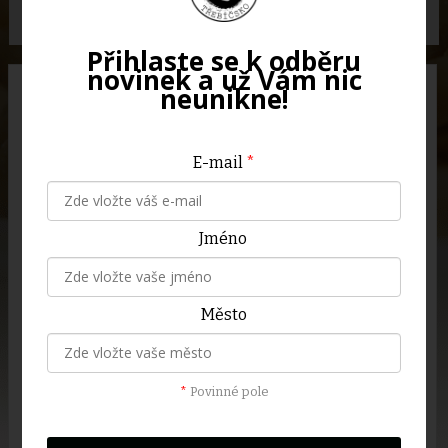
nejnižší cena
nejvyšší cena
dle abcedy
Přihlaste se k odběru
novinek a už Vám nic
neunikne!
NOVINKA
SKLADEM
SKLADEM
E-mail
*
Jméno
Lyofilizované Kokosové
Fíky čtvrtky lyofilizované
mléko - jablko s třešní 50
- sladké mlsání bez
Město
g Doypack ZIP
přidaného cukru
Ovocné kostičky, které vás
Mrazem sušené fíky
jsou
*
Povinné pole
baví od prvního kousnutí.
přirozeně sladké, krásně
Nejdřív parádně křupnou a
křupou a zachovávají si
hned vzápětí se na jazyku
všechny vitamíny jako